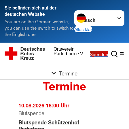
Sie befinden sich auf der
Sprache wechseln zu
deutschen Website
You are on the German website,
you can use the switch to switch to
Alles klar
the English one
Ortsverein
Spenden
Paderborn e.V.
Termine
Termine
10.08.2026 16:00 Uhr
·
Blutspende
Blutspende Schützenhof
Paderborn