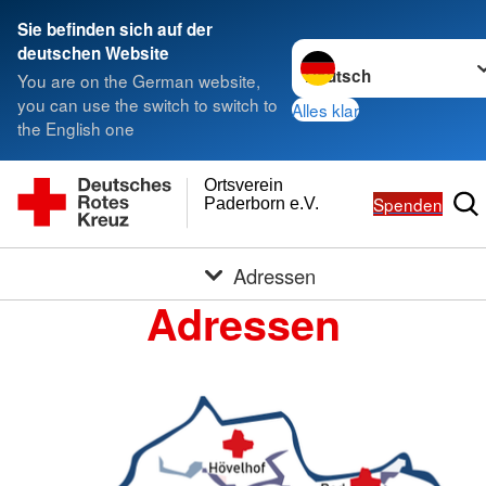
Sie befinden sich auf der
Sprache wechseln zu
deutschen Website
You are on the German website,
you can use the switch to switch to
Alles klar
the English one
Ortsverein
Spenden
Paderborn e.V.
Adressen
Adressen