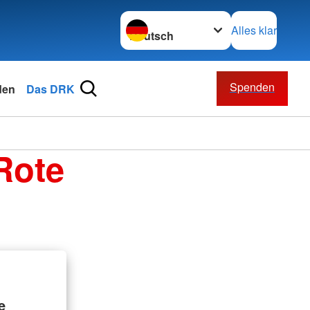
Sprache wechseln zu
Alles klar
Spenden
den
Das DRK
Rote
e